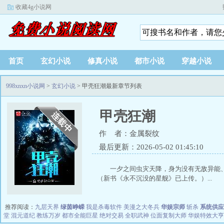
收藏4g小说网
首页
玄幻小说
修真小说
都市小说
穿越小说
998xnxn小说网
>
玄幻小说
> 甲壳狂潮最新章节列表
甲壳狂潮
作 者：金属裂纹
最后更新：2026-05-02 01:45:10
一夕之间虫灾天降，身为没有无敌异
（新书《永不沉没的星舰》已上传。）...
推荐阅读：
九层天界
绿茵峥嵘
我是杀毒软件
美漫之大冬兵
华娱宗师
斩杀
系统供应
堂
混元道纪
教练万岁
都市全能巨星
绝对交易
全职武神
位面复制大师
华娱特效大亨