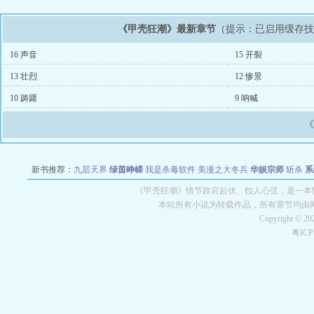
《甲壳狂潮》最新章节
（提示：已启用缓存
16 声音
15 开裂
13 壮烈
12 惨景
10 踌躇
9 呐喊
新书推荐：
九层天界
绿茵峥嵘
我是杀毒软件
美漫之大冬兵
华娱宗师
斩杀
系
空城
战争天堂
混元道纪
教练万岁
都市全能巨星
绝对交易
全职武神
位面复制
《甲壳狂潮》情节跌宕起伏、扣人心弦，是一本情
本站所有小说为转载作品，所有章节均由
Copyright © 2
粤IC