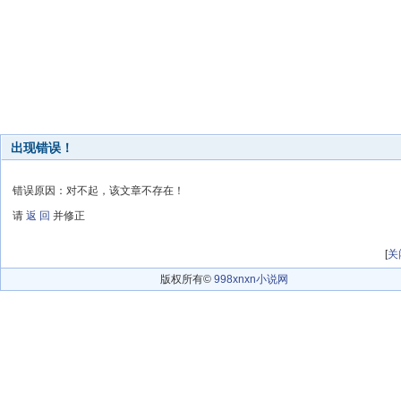
出现错误！
错误原因：对不起，该文章不存在！
请
返 回
并修正
[
关
版权所有©
998xnxn小说网