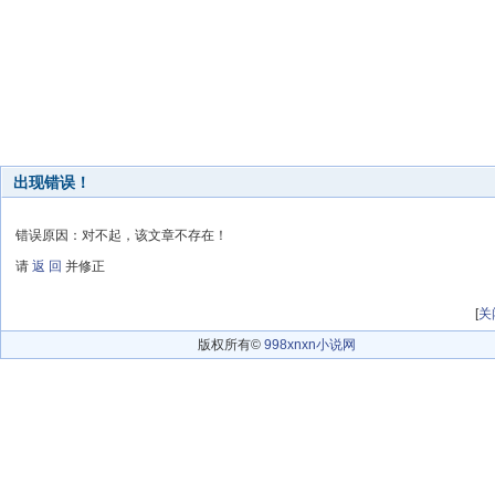
出现错误！
错误原因：对不起，该文章不存在！
请
返 回
并修正
[
关
版权所有©
998xnxn小说网