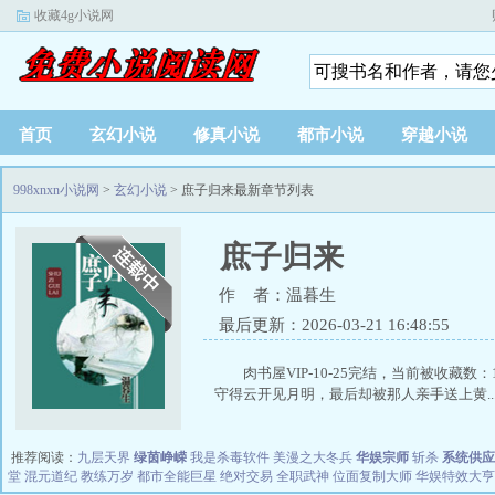
收藏4g小说网
首页
玄幻小说
修真小说
都市小说
穿越小说
998xnxn小说网
>
玄幻小说
> 庶子归来最新章节列表
庶子归来
作 者：温暮生
最后更新：2026-03-21 16:48:55
肉书屋VIP-10-25完结，当前被收
守得云开见月明，最后却被那人亲手送上黄..
推荐阅读：
九层天界
绿茵峥嵘
我是杀毒软件
美漫之大冬兵
华娱宗师
斩杀
系统供应
堂
混元道纪
教练万岁
都市全能巨星
绝对交易
全职武神
位面复制大师
华娱特效大亨