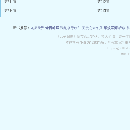
第241节
第242节
第244节
第245节
新书推荐：
九层天界
绿茵峥嵘
我是杀毒软件
美漫之大冬兵
华娱宗师
斩杀
系
空城
战争天堂
混元道纪
教练万岁
都市全能巨星
绝对交易
全职武神
位面复制
《庶子归来》情节跌宕起伏、扣人心弦，是一本情
本站所有小说为转载作品，所有章节均由
Copyright © 2
粤IC