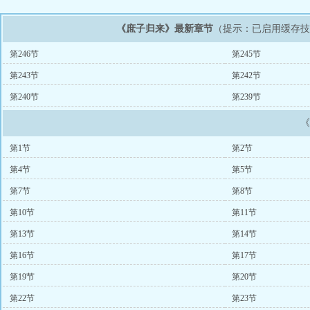
《庶子归来》最新章节
（提示：已启用缓存
第246节
第245节
第243节
第242节
第240节
第239节
第1节
第2节
第4节
第5节
第7节
第8节
第10节
第11节
第13节
第14节
第16节
第17节
第19节
第20节
第22节
第23节