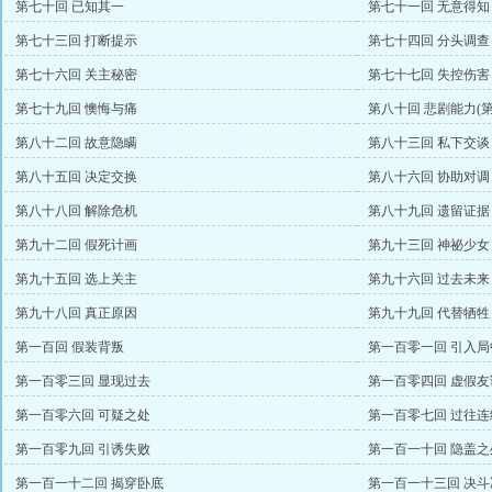
第七十回 已知其一
第七十一回 无意得知
第七十三回 打断提示
第七十四回 分头调查
第七十六回 关主秘密
第七十七回 失控伤害
第七十九回 懊悔与痛
第八十回 悲剧能力(第
第八十二回 故意隐瞒
第八十三回 私下交谈
第八十五回 决定交换
第八十六回 协助对调
第八十八回 解除危机
第八十九回 遗留证据
第九十二回 假死计画
第九十三回 神祕少女
第九十五回 选上关主
第九十六回 过去未来
第九十八回 真正原因
第九十九回 代替牺牲
第一百回 假装背叛
第一百零一回 引入局
第一百零三回 显现过去
第一百零四回 虚假友
第一百零六回 可疑之处
第一百零七回 过往连
第一百零九回 引诱失败
第一百一十回 隐盖之
第一百一十二回 揭穿卧底
第一百一十三回 决斗