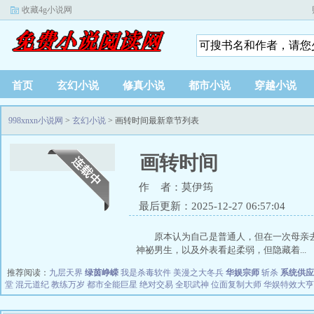
收藏4g小说网
首页
玄幻小说
修真小说
都市小说
穿越小说
998xnxn小说网
>
玄幻小说
> 画转时间最新章节列表
画转时间
作 者：莫伊筠
最后更新：2025-12-27 06:57:04
原本认为自己是普通人，但在一次母亲
神祕男生，以及外表看起柔弱，但隐藏着...
推荐阅读：
九层天界
绿茵峥嵘
我是杀毒软件
美漫之大冬兵
华娱宗师
斩杀
系统供应
堂
混元道纪
教练万岁
都市全能巨星
绝对交易
全职武神
位面复制大师
华娱特效大亨