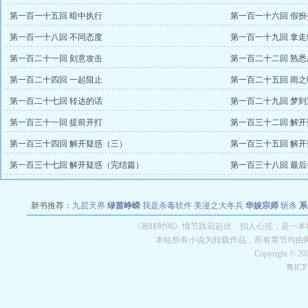
第一百一十五回 暗中执行
第一百一十六回 假
第一百一十八回 不同态度
第一百一十九回 拿走
第一百二十一回 刻意攻击
第一百二十二回 熟悉
第一百二十四回 一起阻止
第一百二十五回 雨之
第一百二十七回 转达的话
第一百二十九回 梦到
第一百三十一回 提前开打
第一百三十二回 解
第一百三十四回 解开疑惑（三）
第一百三十五回 解
第一百三十七回 解开疑惑（完结篇）
第一百三十八回 最后
新书推荐：
九层天界
绿茵峥嵘
我是杀毒软件
美漫之大冬兵
华娱宗师
斩杀
系
空城
战争天堂
混元道纪
教练万岁
都市全能巨星
绝对交易
全职武神
位面复制
《画转时间》情节跌宕起伏、扣人心弦，是一本情
本站所有小说为转载作品，所有章节均由
Copyright © 2
粤IC