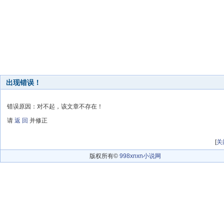
出现错误！
错误原因：对不起，该文章不存在！
请
返 回
并修正
[
关
版权所有©
998xnxn小说网