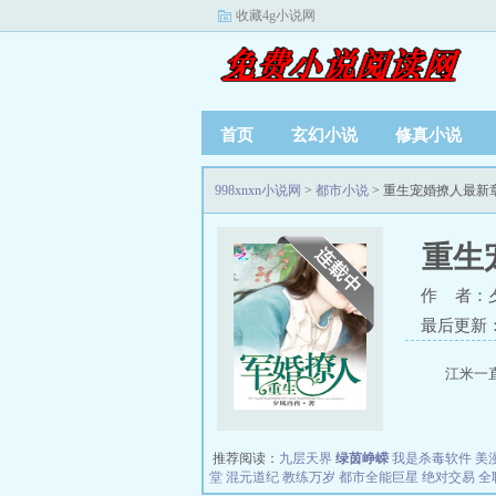
收藏4g小说网
首页
玄幻小说
修真小说
998xnxn小说网
>
都市小说
> 重生宠婚撩人最新
重生
作 者：
最后更新：20
江米一
推荐阅读：
九层天界
绿茵峥嵘
我是杀毒软件
美
堂
混元道纪
教练万岁
都市全能巨星
绝对交易
全