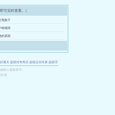
架即可实时查看。）
故意甩脸子
夜半啃猪蹄
蹊跷的原因
好屠夫
超级传奇商店
超级运动专家
超级浮
的特工
我夺舍了魔皇
都市极品医仙
九天
酋
宠婚撩人最新章节。
者欣赏。