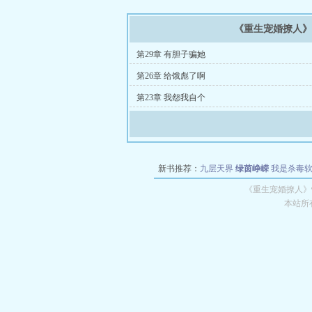
《重生宠婚撩人
第29章 有胆子骗她
第26章 给饿彪了啊
第23章 我怨我自个
新书推荐：
九层天界
绿茵峥嵘
我是杀毒
空城
战争天堂
混元道纪
教练万岁
都市全
《重生宠婚撩人》
本站所