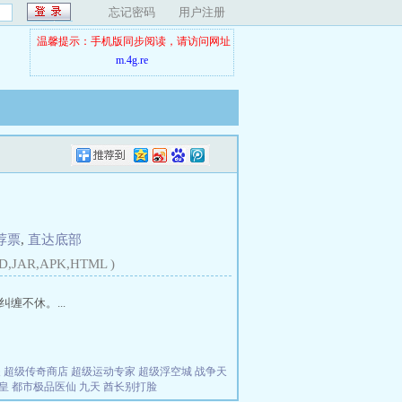
忘记密码
用户注册
温馨提示：手机版同步阅读，请访问网址
m.4g.re
荐票
,
直达底部
D,JAR,APK,HTML )
不休。...
夫
超级传奇商店
超级运动专家
超级浮空城
战争天
皇
都市极品医仙
九天
酋长别打脸