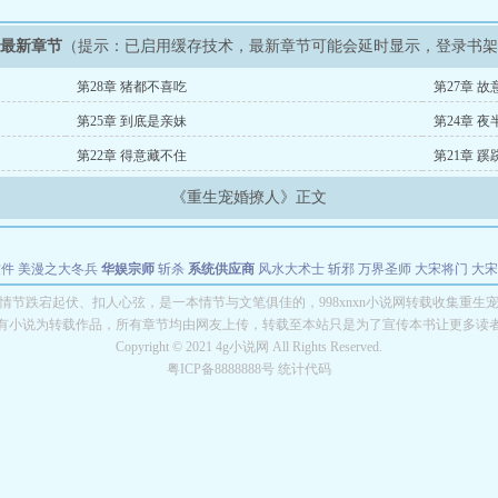
》最新章节
（提示：已启用缓存技术，最新章节可能会延时显示，登录书
第28章 猪都不喜吃
第27章 
第25章 到底是亲妹
第24章 
第22章 得意藏不住
第21章 
《重生宠婚撩人》正文
软件
美漫之大冬兵
华娱宗师
斩杀
系统供应商
风水大术士
斩邪
万界圣师
大宋将门
大宋
能巨星
绝对交易
全职武神
位面复制大师
华娱特效大亨
原始大厨王
怪物聊天群
某美漫
情节跌宕起伏、扣人心弦，是一本情节与文笔俱佳的，998xnxn小说网转载收集重生
有小说为转载作品，所有章节均由网友上传，转载至本站只是为了宣传本书让更多读
长别打脸
Copyright © 2021 4g小说网 All Rights Reserved.
粤ICP备8888888号 统计代码