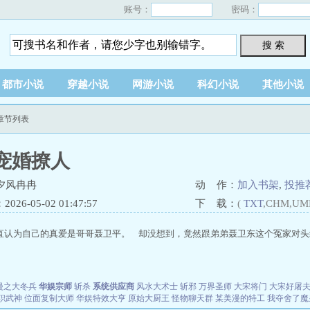
账号：
密码：
搜 索
都市小说
穿越小说
网游小说
科幻小说
其他小说
章节列表
宠婚撩人
夕风冉冉
动 作：
加入书架
,
投推
26-05-02 01:47:57
下 载：
(
TXT
,CHM,UM
直认为自己的真爱是哥哥聂卫平。 却没想到，竟然跟弟弟聂卫东这个冤家对头纠缠
漫之大冬兵
华娱宗师
斩杀
系统供应商
风水大术士
斩邪
万界圣师
大宋将门
大宋好屠
职武神
位面复制大师
华娱特效大亨
原始大厨王
怪物聊天群
某美漫的特工
我夺舍了魔