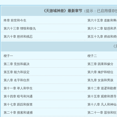
《天游域神差》最新章节
（提示：已启用缓存
终章 前世和今生
第六十五章 道歉和释
第六十三章 憎恨和復仇
第六十二章 疑惑和矛
第六十章 慈祥和残忍
第五十九章 师叔和师
《
楔子一
楔子二
第二章 竞技和裁决
第三章 因果和缘分
第五章 能力和设定
第六章 掩护和错位
第八章 名字和住所
第九章 女孩和男孩
第十一章 举人和学生
第十二章 巡逻和勘察
第十四章 暗号和沟通
第十五章 观察和诱导
第十七章 跟踪和探查
第十八章 凡人和神仙
第二十章 搜索和逮捕
第二十一章 嚣张和狂