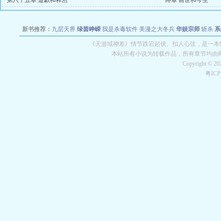
第六十五章 道歉和释然
终章 前世和今生
新书推荐：
九层天界
绿茵峥嵘
我是杀毒软件
美漫之大冬兵
华娱宗师
斩杀
系
空城
战争天堂
混元道纪
教练万岁
都市全能巨星
绝对交易
全职武神
位面复制
《天游域神差》情节跌宕起伏、扣人心弦，是一本情
本站所有小说为转载作品，所有章节均由
Copyright © 2
粤IC