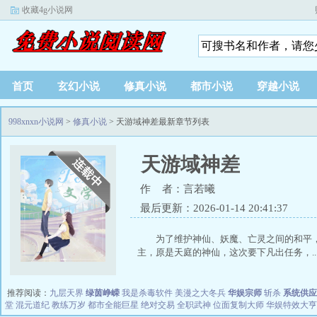
收藏4g小说网
首页
玄幻小说
修真小说
都市小说
穿越小说
998xnxn小说网
>
修真小说
> 天游域神差最新章节列表
天游域神差
作 者：言若曦
最后更新：2026-01-14 20:41:37
为了维护神仙、妖魔、亡灵之间的和平
主，原是天庭的神仙，这次要下凡出任务，..
推荐阅读：
九层天界
绿茵峥嵘
我是杀毒软件
美漫之大冬兵
华娱宗师
斩杀
系统供应
堂
混元道纪
教练万岁
都市全能巨星
绝对交易
全职武神
位面复制大师
华娱特效大亨