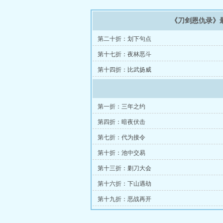
《刀剑恩仇录》
第二十折：划下句点
第十七折：夜林恶斗
第十四折：比武扬威
第一折：三年之约
第四折：暗夜伏击
第七折：代为接令
第十折：池中交易
第十三折：剿刀大会
第十六折：下山遇劫
第十九折：恶战再开