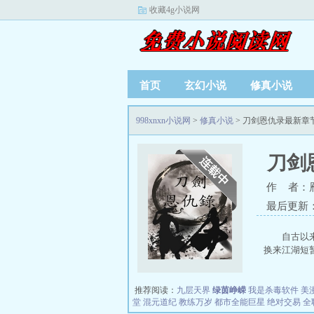
收藏4g小说网
首页
玄幻小说
修真小说
998xnxn小说网
>
修真小说
> 刀剑恩仇录最新章
刀剑
作 者：
最后更新：20
自古以
换来江湖短暂
推荐阅读：
九层天界
绿茵峥嵘
我是杀毒软件
美
堂
混元道纪
教练万岁
都市全能巨星
绝对交易
全