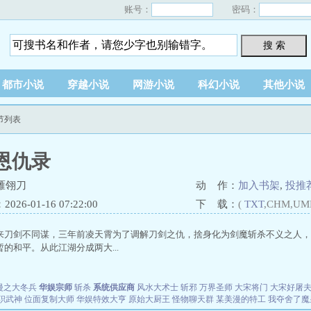
账号：
密码：
搜 索
都市小说
穿越小说
网游小说
科幻小说
其他小说
节列表
恩仇录
雁翎刀
动 作：
加入书架
,
投推
26-01-16 07:22:00
下 载：
(
TXT
,CHM,UM
来刀剑不同谋，三年前凌天霄为了调解刀剑之仇，捨身化为剑魔斩杀不义之人，
的和平。从此江湖分成两大...
漫之大冬兵
华娱宗师
斩杀
系统供应商
风水大术士
斩邪
万界圣师
大宋将门
大宋好屠
职武神
位面复制大师
华娱特效大亨
原始大厨王
怪物聊天群
某美漫的特工
我夺舍了魔