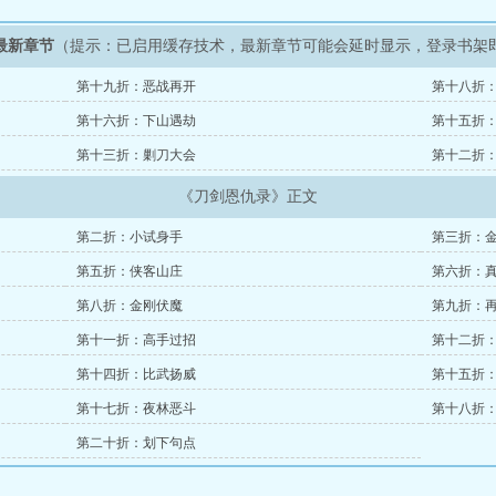
最新章节
（提示：已启用缓存技术，最新章节可能会延时显示，登录书架
第十九折：恶战再开
第十八折
第十六折：下山遇劫
第十五折
第十三折：剿刀大会
第十二折
《刀剑恩仇录》正文
第二折：小试身手
第三折：
第五折：侠客山庄
第六折：
第八折：金刚伏魔
第九折：
第十一折：高手过招
第十二折
第十四折：比武扬威
第十五折
第十七折：夜林恶斗
第十八折
第二十折：划下句点