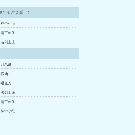
即可实时查看。）
：林中小径
：南宫剑圣
：名剑山庄
金刀恶贼
真假仙儿
再遇金刀
：名剑山庄
：南宫剑圣
：林中小径