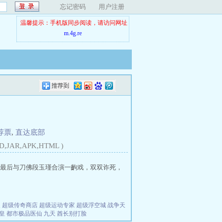
忘记密码
用户注册
温馨提示：手机版同步阅读，请访问网址
m.4g.re
荐票
,
直达底部
D,JAR,APK,HTML )
最后与刀佛段玉瑾合演一齣戏，双双诈死，
夫
超级传奇商店
超级运动专家
超级浮空城
战争天
皇
都市极品医仙
九天
酋长别打脸