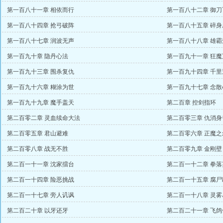
第一百八十一章 相依而行
第一百八十二章 御刀
第一百八十四章 抢弓破阵
第一百八十五章 碎身
第一百八十七章 润波无声
第一百八十八章 雄霸
第一百九十章 隐丹心法
第一百九十一章 狂魔
第一百九十三章 围杀复仇
第一百九十四章 千里
第一百九十六章 糊涂为世
第一百九十七章 念散
第一百九十九章 魔手盖天
第二百章 控剑指环
第二百零二章 灵血续命大法
第二百零三章 仇消身
第二百零五章 君山避难
第二百零六章 正魔之
第二百零八章 战无不胜
第二百零九章 金刚壁
第二百一十一章 沈家擂台
第二百一十二章 拳落
第二百一十四章 险恶挑战
第二百一十五章 腐尸
第二百一十七章 旁人讥讽
第二百一十八章 灵雾
第二百二十章 以牙还牙
第二百二十一章 飞鸽