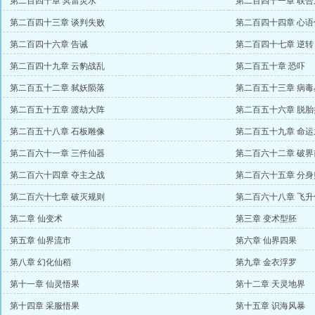
第二百四十章 冥雷灵水
第二百四十一章 联合
第二百四十三章 谈判失败
第二百四十四章 心语
第二百四十六章 告诫
第二百四十七章 逆转
第二百四十九章 云豹战乱
第二百五十章 恐吓
第二百五十二章 弑妖陨落
第二百五十三章 病毒
第二百五十五章 渡劫大阵
第二百五十六章 脱胎
第二百五十八章 石板雕像
第二百五十九章 命运
第二百六十一章 三件仙器
第二百六十二章 破界
第二百六十四章 夺主之战
第二百六十五章 分身
第二百六十七章 破灭规则
第二百六十八章 飞升
第二章 仙变术
第三章 变术型胚
第五章 仙界流市
第六章 仙界四果
第八章 幻化仙稻
第九章 金衣浮罗
第十一章 仙灵悟果
第十二章 天灵地界
第十四章 采服悟果
第十五章 识海风暴