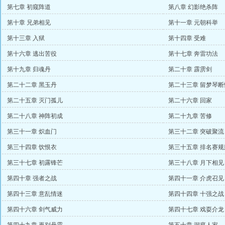
第七章 初窥阵道
第八章 幻影绝杀阵
第十章 兄弟相见
第十一章 元朝科举
第十三章 入狱
第十四章 受难
第十六章 逃出苦役
第十七章 奔雷功法
第十九章 归魂丹
第二十章 霹雳剑
第二十二章 黑玉丹
第二十三章 留梦琴断
第二十五章 灭门孤儿
第二十六章 回家
第二十八章 神阵初成
第二十九章 苦修
第三十一章 炽血门
第三十二章 突破聚流
第三十四章 饮恨衣
第三十五章 排名赛规
第三十七章 初露锋芒
第三十八章 月下相见
第四十章 强者之战
第四十一章 介虎召见
第四十三章 意乱情迷
第四十四章 十强之战
第四十六章 剑气威力
第四十七章 戏耍介龙