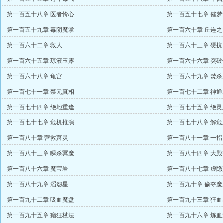
第一百五十八章 医者怜心
第一百五十七章 催梦
第一百五十九章 毒阴魔掌
第一百六十章 丘连之
第一百六十二章 救人
第一百六十三章 硬抗
第一百六十五章 琼液玉露
第一百六十六章 突破
第一百六十八章 龟宫
第一百六十九章 焚杀
第一百七十一章 禁元真相
第一百七十二章 神通
第一百七十四章 绝地重逢
第一百七十五章 绝灵
第一百七十七章 危机推演
第一百七十八章 解危
第一百八十章 营救萧灵
第一百八十一章 一指
第一百八十三章 瞬杀冥魔
第一百八十四章 大殿
第一百八十六章 魔宝岩
第一百八十七章 虚隐
第一百八十九章 滔怨星
第一百九十章 偷夺魔
第一百九十二章 吸血魔盘
第一百九十三章 狂血
第一百九十五章 癫狂杖法
第一百九十六章 炼血