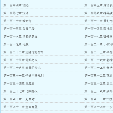
第一百零四章 情陷
第一百零五章 真情表
第一百零七章 沉迷
第一百零八章 神界战
第一百一十章 致命打击
第一百十一章 梦幻泡
第一百十三章 各显手段
第一百十四章 蕴神星
第一百十六章 活着的意义
第一百十七章 破佛国
第一百十九章 悟意
第一百二十章 小镇守
第一百二十二章 追随你是宿命
第一百二十三章 半尊
第一百二十五章 无焰之火
第一百二十六章 射神
第一百二十八章 问天的安排
第一百二十九章 复活
第一百三十一章 悟透空间规则
第一百三十二章 死界
第一百三十四章 鬼魔界
第一百三十五章 启天
第一百三十七章 飞蛾扑火
第一百三十八章 别离
第一百四十章 一起面对
第一百四十一章 招揽
第一百四十三章 意夺魔坠
第一百四十四章 一步