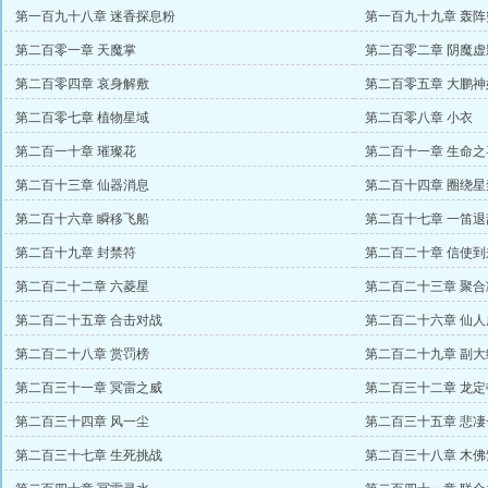
第一百九十八章 迷香探息粉
第一百九十九章 轰阵
第二百零一章 天魔掌
第二百零二章 阴魔虚
第二百零四章 哀身解敷
第二百零五章 大鹏神
第二百零七章 植物星域
第二百零八章 小衣
第二百一十章 璀璨花
第二百十一章 生命之
第二百十三章 仙器消息
第二百十四章 圈绕星
第二百十六章 瞬移飞船
第二百十七章 一笛退
第二百十九章 封禁符
第二百二十章 信使到
第二百二十二章 六菱星
第二百二十三章 聚合
第二百二十五章 合击对战
第二百二十六章 仙人
第二百二十八章 赏罚榜
第二百二十九章 副大
第二百三十一章 冥雷之威
第二百三十二章 龙定
第二百三十四章 风一尘
第二百三十五章 悲凄
第二百三十七章 生死挑战
第二百三十八章 木佛