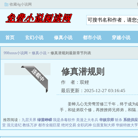
收藏4g小说网
首页
玄幻小说
修真小说
都市小说
穿越小说
998xnxn小说网
>
修真小说
> 修真潜规则最新章节列表
修真潜规则
作 者：双鲤
最后更新：2025-12-27 03:16:45
姜蝉儿心无旁骛苦修三千年，终于成为
手，和徒弟双个修，再撩撩师兄师弟，和隔..
推荐阅读：
九层天界
绿茵峥嵘
我是杀毒软件
美漫之大冬兵
华娱宗师
斩杀
系统供应
堂
混元道纪
教练万岁
都市全能巨星
绝对交易
全职武神
位面复制大师
华娱特效大亨