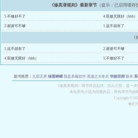
《修真潜规则》最新章节
（提示：已启用缓存
5.不修好不了
4.双修无限好（hhh）
2.谢谢可不够
1.这不就有了
《
1.这不就有了
2.谢谢可不够
4.双修无限好（hhh）
5.不修好不了
新书推荐：
九层天界
绿茵峥嵘
我是杀毒软件
美漫之大冬兵
华娱宗师
斩杀
系
空城
战争天堂
混元道纪
教练万岁
都市全能巨星
绝对交易
全职武神
位面复制
《修真潜规则》情节跌宕起伏、扣人心弦，是一本情
本站所有小说为转载作品，所有章节均由
Copyright © 2
粤IC