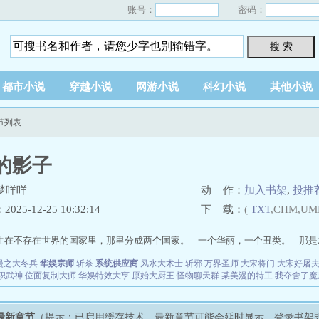
账号：
密码：
搜 索
都市小说
穿越小说
网游小说
科幻小说
其他小说
节列表
的影子
梦咩咩
动 作：
加入书架
,
投推
25-12-25 10:32:14
下 载：
(
TXT
,CHM,UM
生在不存在世界的国家里，那里分成两个国家。 一个华丽，一个丑类。 那是发
漫之大冬兵
华娱宗师
斩杀
系统供应商
风水大术士
斩邪
万界圣师
大宋将门
大宋好屠
职武神
位面复制大师
华娱特效大亨
原始大厨王
怪物聊天群
某美漫的特工
我夺舍了魔
最新章节
（提示：已启用缓存技术，最新章节可能会延时显示，登录书架