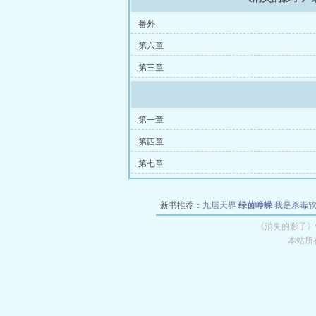
番外
第六章
第三章
第一章
第四章
第七章
新书推荐：
九层天界
绿茵峥嵘
我是杀毒
空城
战争天堂
混元道纪
教练万岁
都市全
《消失的影子》
本站所