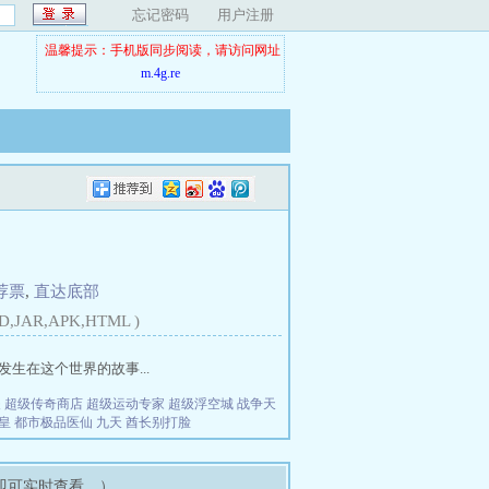
忘记密码
用户注册
温馨提示：手机版同步阅读，请访问网址
m.4g.re
荐票
,
直达底部
D,JAR,APK,HTML )
生在这个世界的故事...
夫
超级传奇商店
超级运动专家
超级浮空城
战争天
皇
都市极品医仙
九天
酋长别打脸
即可实时查看。）