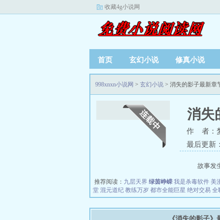
收藏4g小说网
首页
玄幻小说
修真小说
998xnxn小说网
>
玄幻小说
> 消失的影子最新章
消失
作 者：
最后更新：20
故事发
推荐阅读：
九层天界
绿茵峥嵘
我是杀毒软件
美
堂
混元道纪
教练万岁
都市全能巨星
绝对交易
全
《消失的影子》