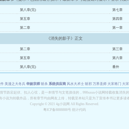
第八章(完)
第七章
第五章
第四章
第二章
第一章
《消失的影子》正文
第二章
第三章
第五章
第六章
第八章(完)
番外
软件
美漫之大冬兵
华娱宗师
斩杀
系统供应商
风水大术士
斩邪
万界圣师
大宋将门
大宋
能巨星
绝对交易
全职武神
位面复制大师
华娱特效大亨
原始大厨王
怪物聊天群
某美漫
情节跌宕起伏、扣人心弦，是一本情节与文笔俱佳的，998xnxn小说网转载收集消失
有小说为转载作品，所有章节均由网友上传，转载至本站只是为了宣传本书让更多读
长别打脸
Copyright © 2021 4g小说网 All Rights Reserved.
粤ICP备8888888号 统计代码