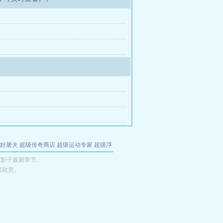
好屠夫
超级传奇商店
超级运动专家
超级浮
的特工
我夺舍了魔皇
都市极品医仙
九天
酋
的影子最新章节。
者欣赏。